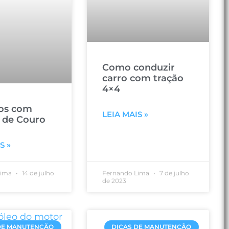
Como conduzir
carro com tração
4×4
os com
LEIA MAIS »
 de Couro
S »
Lima
14 de julho
Fernando Lima
7 de julho
de 2023
DE MANUTENÇÃO
DICAS DE MANUTENÇÃO