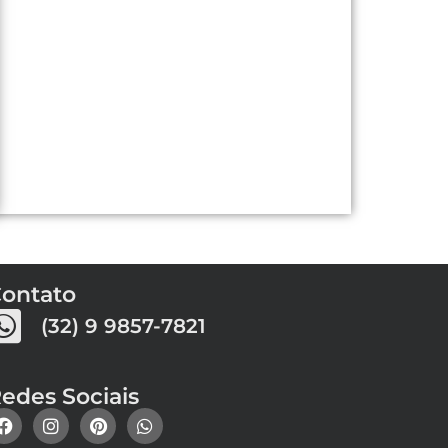
ontato
(32) 9 9857-7821
edes Sociais