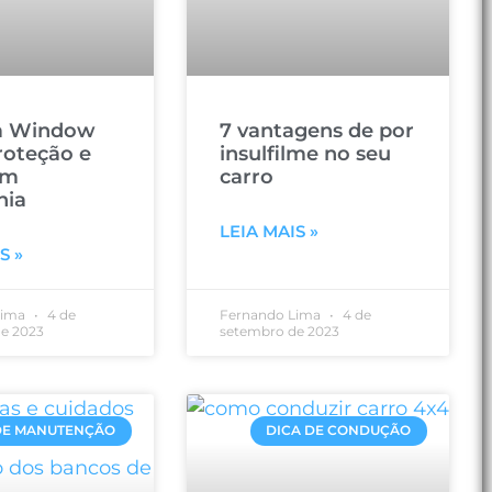
la Window
7 vantagens de por
roteção e
insulfilme no seu
em
carro
nia
LEIA MAIS »
S »
Lima
4 de
Fernando Lima
4 de
e 2023
setembro de 2023
DE MANUTENÇÃO
DICA DE CONDUÇÃO