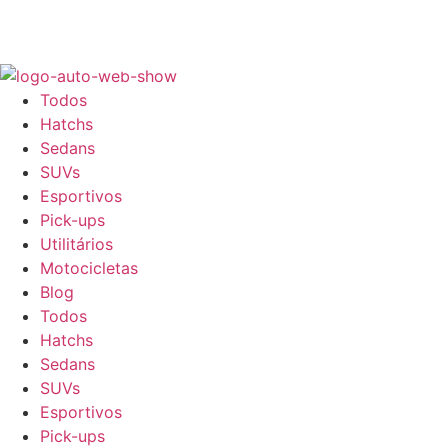
Ir
Facebook
Instagram
Pinterest
Whatsapp
para
o
conteúdo
Todos
Hatchs
Sedans
SUVs
Esportivos
Pick-ups
Utilitários
Motocicletas
Blog
Todos
Hatchs
Sedans
SUVs
Esportivos
Pick-ups