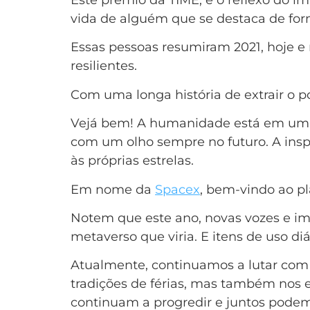
Este prémio da TIME, é o reflexo do 
vida de alguém que se destaca de for
Essas pessoas resumiram 2021, hoje e n
resilientes.
Com uma longa história de extrair o po
Vejá bem! A humanidade está em uma 
com um olho sempre no futuro. A inspi
às próprias estrelas.
Em nome da
Spacex
, bem-vindo ao pl
Notem que este ano, novas vozes e i
metaverso que viria. E itens de uso diá
Atualmente, continuamos a lutar com 
tradições de férias, mas também nos 
continuam a progredir e juntos podem