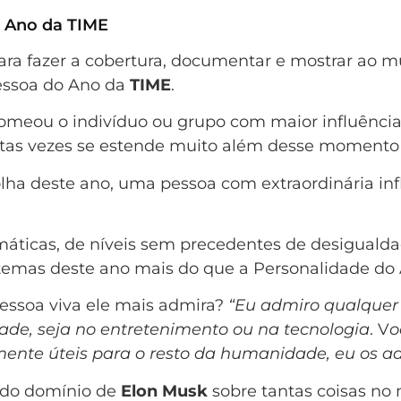
o Ano da TIME
para fazer a cobertura, documentar e mostrar ao 
 Pessoa do Ano da
TIME
.
omeou o indivíduo ou grupo com maior influência
tas vezes se estende muito além desse momento
lha deste ano, uma pessoa com extraordinária infl
máticas, de níveis sem precedentes de desigualda
 temas deste ano mais do que a Personalidade do
essoa viva ele mais admira?
“Eu admiro qualquer
ade, seja no entretenimento ou na tecnologia
. V
o
mente úteis para o resto da humanidade, eu os a
r do domínio de
Elon Musk
sobre tantas coisas n