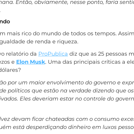
a. Então, obviamente, nesse ponto, faria sentido
.
undo
m mais rico do mundo de todos os tempos. Assim
igualdade de renda e riqueza.
o relatório da
ProPublica
diz que as 25 pessoas m
ezos e
Elon Musk
. Uma das principais críticas a el
dólares?
ão por um maior envolvimento do governo e expro
 políticos que estão na verdade dizendo que os
rivados. Eles deveriam estar no controle do gove
alvez devam ficar chateadas com o consumo excess
ém está desperdiçando dinheiro em luxos pesso